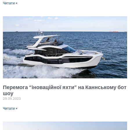
Читати »
Перемога “іноваційної яхти” на Каннському бот
шоу
29.09.2023
Читати »