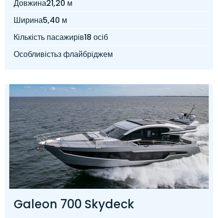
Довжина
21,20 м
Ширина
5,40 м
Кількість пасажирів
18 осіб
Особливість
з флайбріджем
Galeon 700 Skydeck