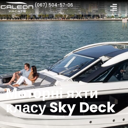
(067) 504-57-06
Моторні яхти
класу Sky Deck
Головна
-
Моторні яхти Galeon
-
Sky Deck