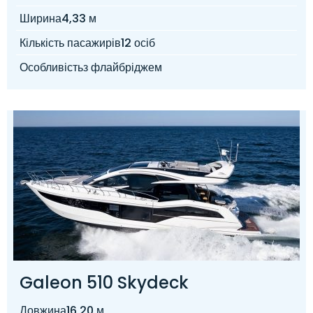
Ширина
4,33 м
Кількість пасажирів
12 осіб
Особливість
з флайбріджем
Galeon 510 Skydeck
Довжина
16,20 м