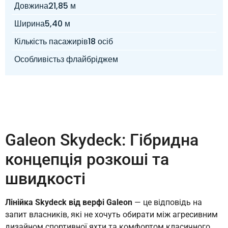
Довжина
21,85 м
Ширина
5,40 м
Кількість пасажирів
18 осіб
Особливість
з флайбріджем
Galeon Skydeck: Гібридна
концепція розкоші та
швидкості
Лінійка Skydeck від верфі Galeon
— це відповідь на
запит власників, які не хочуть обирати між агресивним
дизайном спортивної яхти та комфортом класичного