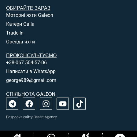
Віддає перевагу сучасним, “м’язистим” лініям
ОБИРАЙТЕ ЗАРАЗ
екстер’єру.
Моторні яхти Galeon
Шукає універсальність: можливість влаштувати
Катери Galia
вечірку на палубі або швидко здійснити перехід
Trade-In
між островами в закритому салоні.
Оренда яхти
Популярні моделі лінійки:
ПРОКОНСУЛЬТУЄМО
Galeon 430 Skydeck: Компактна, але неймовірно
+38-067 504-57-06
функціональна яхта з трьома каютами.
Написати в WhatsApp
Galeon 510 Skydeck
: Модель-бестселер, що вперше
george989@gmail.com
продемонструвала всі можливості трансформації
борту.
СПІЛЬНОТА GALEON
Galeon 650 Skydeck
: Флагман серії, де розкіш
досягає масштабу супер’яхти при збереженні
неймовірної маневровості.
Розробка сайту Beeart Agency
Galeon Skydeck
— це вибір тих, хто цінує інновації, які
працюють на комфорт, не жертвуючи при цьому стилем.