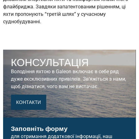
флайбриджа. Завдяки запатентованим рішенням, ці
яхти пропонують “третій шлях” у сучасному
суднобудуванні.
Ключові особливості серії:
Дизайн “Invisible Flybridge”:
Верхня палуба
(скайдек) розташована нижче, ніж на стандартних
КОНСУЛЬТАЦІЯ
флайбриджних яхтах. Це дозволяє зберегти
низький центр ваги та спортивний профіль,
Володіння яхтою в Galeon включає в себе ряд
водночас надаючи повноцінний пост керування та
дуже ексклюзивних привілеїв. Зв’яжіться з нами,
зону для відпочинку під відкритим небом.
щоб дізнатися, чого вам не вистачає.
Трансформація кузова:
Більшість моделей
оснащені легким карбоновим дахом або м’яким
КОНТАКТИ
тентом, який може повністю закривати верхню
палубу одним натисканням кнопки, перетворюючи
яхту на закритий хардтоп.
Заповніть форму
Інноваційний “Beach Mode”:
Як і в інших
для отримання додаткової інформації, наш
преміальних серіях Galeon, моделі Skydeck часто