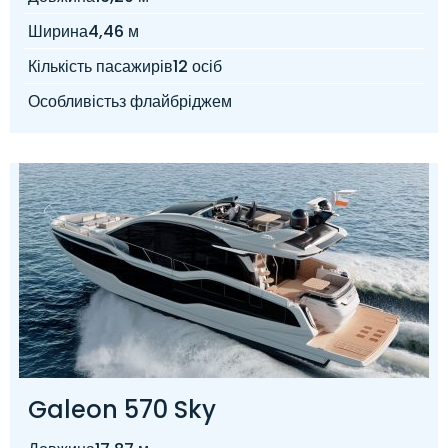
Ширина
4,46 м
Кількість пасажирів
12 осіб
Особливість
з флайбріджем
Galeon 570 Sky