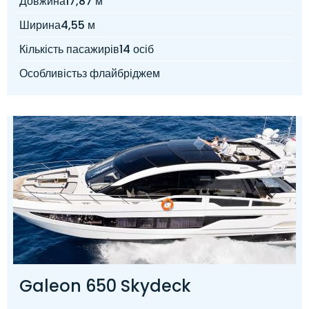
Довжина
17,87 м
Ширина
4,55 м
Кількість пасажирів
14 осіб
Особливість
з флайбріджем
Galeon 650 Skydeck