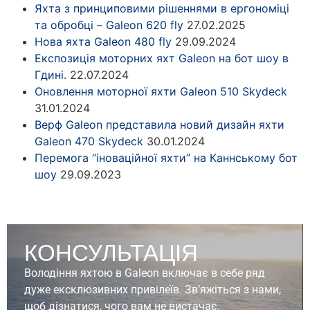
Яхта з принциповими рішеннями в ергономіці
та обробці – Galeon 620 fly
27.02.2025
Нова яхта Galeon 480 fly
29.09.2024
Експозиція моторних яхт Galeon на бот шоу в
Гдині.
22.07.2024
Оновлення моторної яхти Galeon 510 Skydeck
31.01.2024
Верф Galeon представила новий дизайн яхти
Galeon 470 Skydeck
30.01.2024
Перемога “іноваційної яхти” на Каннському бот
шоу
29.09.2023
КОНСУЛЬТАЦІЯ
Володіння яхтою в Galeon включає в себе ряд
дуже ексклюзивних привілеїв. Зв’яжіться з нами,
щоб дізнатися, чого вам не вистачає.