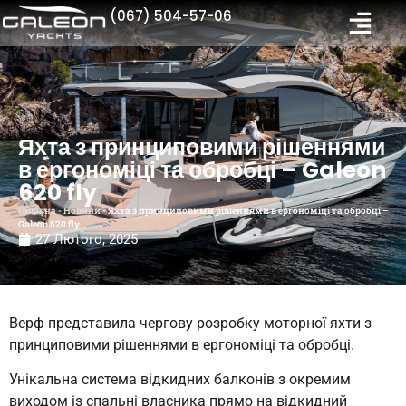
(067) 504-57-06
Яхта з принциповими рішеннями
в ергономіці та обробці – Galeon
620 fly
Головна
-
Новини
-
Яхта з принциповими рішеннями в ергономіці та обробці –
Galeon 620 fly
27 Лютого, 2025
Верф представила чергову розробку моторної яхти з
принциповими рішеннями в ергономіці та обробці.
Унікальна система відкидних балконів з окремим
виходом із спальні власника прямо на відкидний