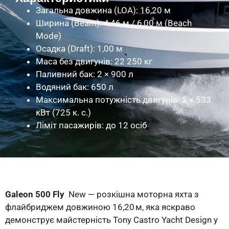
Загальна довжина (LOA): 16,20 м
Ширина (Beam): 4,46 м / 6,00 м (Beach
Mode)
Осадка (Draft): 1,00 м
Маса без двигунів: 22 250 кг
Паливний бак: 2 × 900 л
Водяний бак: 650 л
Максимальна потужність двигунів: 2 × 533
кВт (725 к. с.)
Ліміт пасажирів: до 12 осіб
Galeon 500 Fly
New — розкішна моторна яхта з
флайбриджем довжиною 16,20 м, яка яскраво
демонструє майстерність Tony Castro Yacht Design у