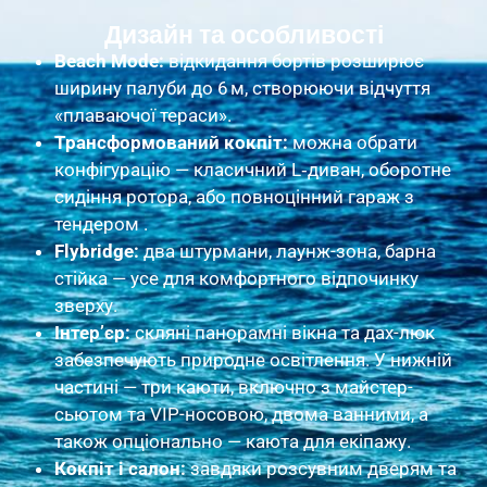
Дизайн та особливості
Beach Mode:
відкидання бортів розширює
ширину палуби до 6 м, створюючи відчуття
«плаваючої тераси».
Трансформований кокпіт:
можна обрати
конфігурацію — класичний L‑диван, оборотне
сидіння ротора, або повноцінний гараж з
тендером .
Flybridge:
два штурмани, лаунж-зона, барна
стійка — усе для комфортного відпочинку
зверху.
Інтер’єр:
скляні панорамні вікна та дах-люк
забезпечують природне освітлення. У нижній
частині — три каюти, включно з майстер-
сьютом та VIP-носовою, двома ванними, а
також опціонально — каюта для екіпажу.
Кокпіт і салон:
завдяки розсувним дверям та