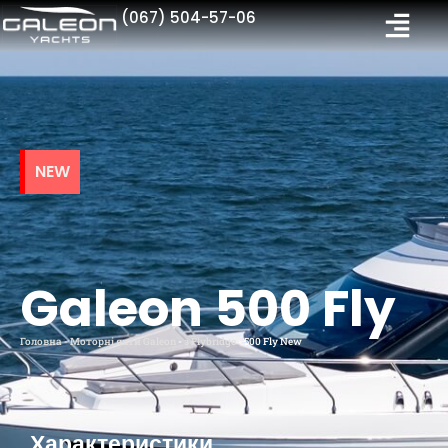
(067) 504-57-06
NEW
Galeon 500 Fly
Головна
-
Моторні яхти Galeon
-
з Flybridge
-
500 Fly New
Характеристики