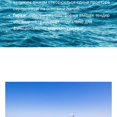
великим вікнам створюється єдине просторе
середовище на основній палубі .
Гараж:
підкормова платформа вміщує тендер
або водний транспорт — ідеально для
функціональних морських розваг.
Зовнішні фото