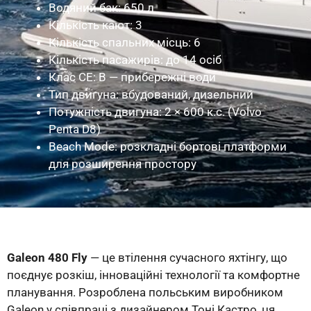
Водяний бак: 650 л
Кількість кают: 3
Кількість спальних місць: 6
Кількість пасажирів: до 14 осіб
Клас CE: B — прибережні води
Тип двигуна: вбудований, дизельний
Потужність двигуна: 2 × 600 к.с. (Volvo
Penta D8)
Beach Mode: розкладні бортові платформи
для розширення простору
Galeon 480 Fly
— це втілення сучасного яхтінгу, що
поєднує розкіш, інноваційні технології та комфортне
планування. Розроблена польським виробником
Galeon у співпраці з дизайнером Тоні Кастро, ця