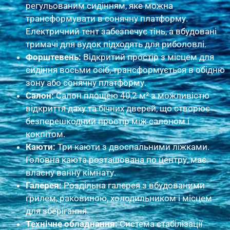
регульованим сидінням, яке можна
трансформувати в сонячну платформу.
Електричний тент забезпечує тінь, а вбудовані
тримачі для вудок підходять для риболовлі.
Форштевень:
Відкритий простір з місцем для
сидіння восьми осіб, трансформується в обідню
зону або сонячну платформу.
Салон:
Салон площею 40,2 м² з можливістю
відкриття даху та бічних дверей, що створює
безперешкодний простір між салоном і
кокпітом.
Каюти:
Три каюти з двоспальними ліжками.
Головна каюта розташована по центру, має
власну ванну кімнату.
Галерея:
Роздільна галерея з вбудованими
грилем, раковиною, холодильником і місцем
для зберігання.
Технічне обладнання:
Система стабілізації