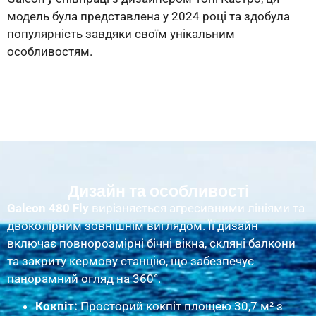
модель була представлена у 2024 році та здобула
популярність завдяки своїм унікальним
особливостям.
Дизайн та особливості
Galeon 480 Fly
вирізняється агресивними лініями та
двоколірним зовнішнім виглядом. Її дизайн
включає повнорозмірні бічні вікна, скляні балкони
та закриту кермову станцію, що забезпечує
панорамний огляд на 360°.
Кокпіт:
Просторий кокпіт площею 30,7 м² з