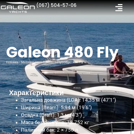
(067) 504-57-06
Galeon 480 Fly
Головна
-
Моторні яхти Galeon
-
з Flybridge
-
480 Fly
Характеристики
Загальна довжина (LOA): 14,35 м (47’1″)
Ширина (Beam): 5,94 м (19’6″)
Осадка (Draft): 1,3 м (4’3″)
Маса без двигунів: 18 752 кг
Паливний бак: 2 × 750 л