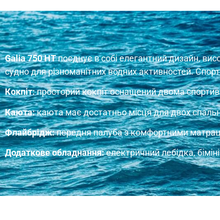
Galia 750 HT
поєднує в собі елегантний дизайн, вис
судно для різноманітних водних активностей. Спорт
Кокпіт:
просторий кокпіт оснащений двома спортивн
Каюта:
каюта має достатньо місця для двох спальн
Флайбрідж:
передня палуба з комфортними матрацам
Додаткове обладнання:
електричний лебідка, біміні