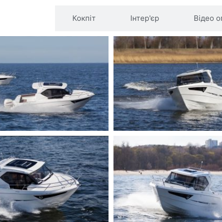
нішні фото
Кокпіт
Інтер'єр
Відео о