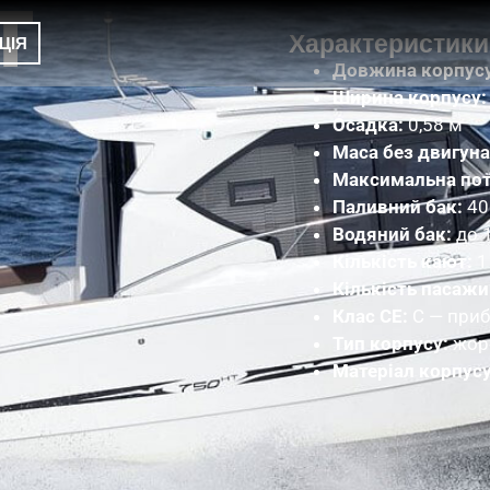
T
Характеристики
ЦІЯ
Довжина корпусу
Ширина корпусу:
Осадка:
0,58 м
Маса без двигуна
Максимальна пот
Паливний бак:
40
Водяний бак:
до 
Кількість кают:
1
Кількість пасажи
Клас CE:
C — приб
Тип корпусу:
жорс
Матеріал корпусу