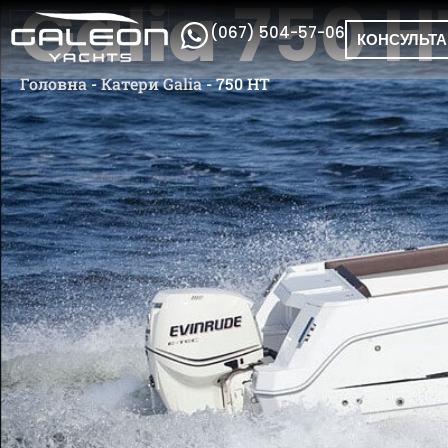
Galia 750 H
(067) 504-57-06
КОНСУЛЬТА
Головна
-
Катери Galia
-
750 HT