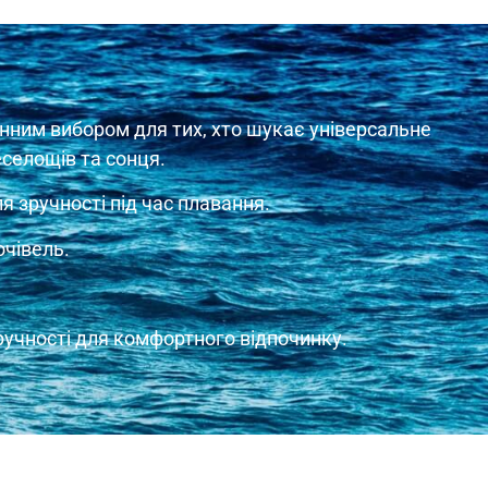
мінним вибором для тих, хто шукає універсальне
еселощів та сонця.
 зручності під час плавання.
очівель.
зручності для комфортного відпочинку.