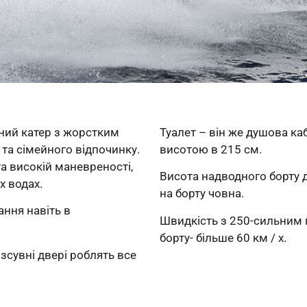
ний катер з жорстким
Туалет – він же душова ка
 та сімейного відпочинку.
висотою в 215 см.
а високій маневреності,
Висота надводного борту д
х водах.
на борту човна.
ання навіть в
Швидкість з 250-сильним 
борту- більше 60 км / x.
 зсувні двері роблять все