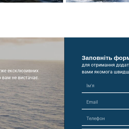
Заповніть фор
для отримання додатк
дуже ексклюзивних
вами якомога швидш
о вам не вистачає.