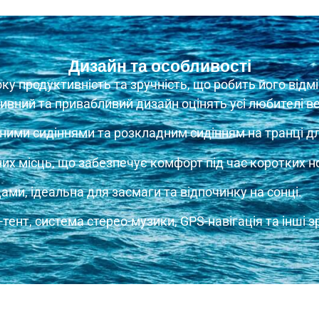
Дизайн та особливості
оку продуктивність та зручність, що робить його від
ивний та привабливий дизайн оцінять усі любителі в
ими сидіннями та розкладним сидінням на транці для
их місць, що забезпечує комфорт під час коротких н
и, ідеальна для засмаги та відпочинку на сонці.
-тент, система стерео-музики, GPS-навігація та інші 