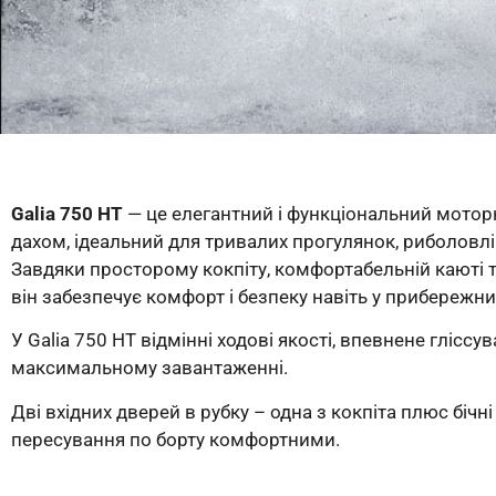
Galia 750 HT
— це елегантний і функціональний мотор
дахом, ідеальний для тривалих прогулянок, риболовлі
Завдяки просторому кокпіту, комфортабельній каюті т
він забезпечує комфорт і безпеку навіть у прибережни
У Galia 750 HT відмінні ходові якості, впевнене гліссув
максимальному завантаженні.
Дві вхідних дверей в рубку – одна з кокпіта плюс бічні
пересування по борту комфортними.