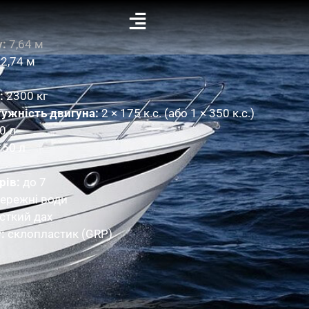
:
7,64 м
2,74 м
:
2300 кг
ужність двигуна:
2 × 175 к.с. (або 1 × 350 к.с.)
0 л
150 л
рів:
до 7
ережні води
ткий дах
:
склопластик (GRP)