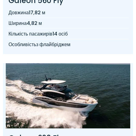
Galeon 560 Fly
Довжина
17,82 м
Ширина
4,82 м
Кількість пасажирів
14 осіб
Особливість
з флайбріджем