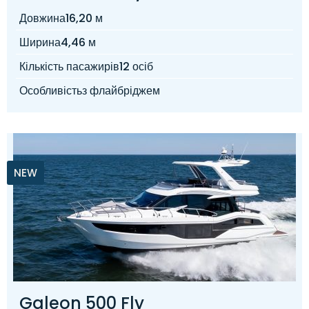
Довжина
16,20 м
Ширина
4,46 м
Кількість пасажирів
12 осіб
Особливість
з флайбріджем
NEW
Galeon 500 Fly