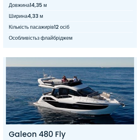
Довжина
14,35 м
Ширина
4,33 м
Кількість пасажирів
12 осіб
Особливість
з флайбріджем
Galeon 480 Fly