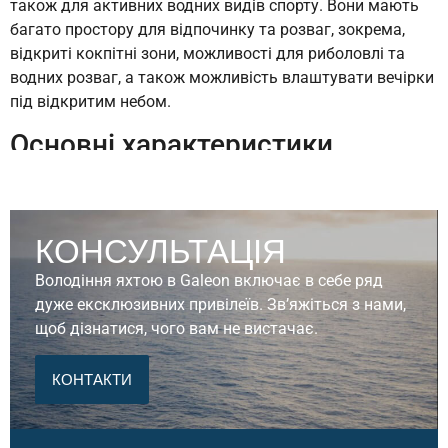
також для активних водних видів спорту. Вони мають
багато простору для відпочинку та розваг, зокрема,
відкриті кокпітні зони, можливості для риболовлі та
водних розваг, а також можливість влаштувати вечірки
під відкритим небом.
Основні характеристики
моторних яхт
Galeon з
флайбріджем
:
КОНСУЛЬТАЦІЯ
Флайбрідж
: Просторі верхні палуби з
панорамними вікнами, кермовим постом, зонами
Володіння яхтою в Galeon включає в себе ряд
для відпочинку, грилем та баром. Ідеально
дуже ексклюзивних привілеїв. Зв’яжіться з нами,
підходять для вечірок та насолоди видами.
щоб дізнатися, чого вам не вистачає.
Двигуни та продуктивність
: Моделі оснащуються
КОНТАКТИ
потужними двигунами від 600 к.с. і більше, що
дозволяє досягати високих швидкостей і плавати
в будь-яких умовах.