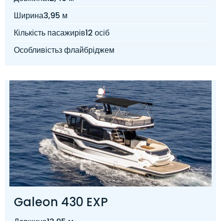
Ширина
3,95 м
Кількість пасажирів
12 осіб
Особливість
з флайбріджем
Galeon 430 EXP