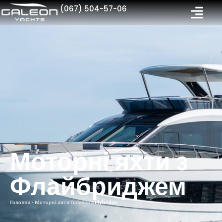
(067) 504-57-06
Моторні яхти з
Флайбриджем
Головна
-
Моторні яхти Galeon
-
з Flybridge