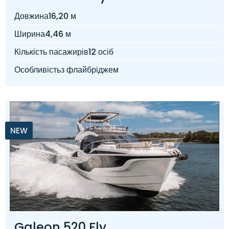
Довжина
16,20 м
Ширина
4,46 м
Кількість пасажирів
12 осіб
Особливість
з флайбріджем
NEW
Galeon 520 Fly