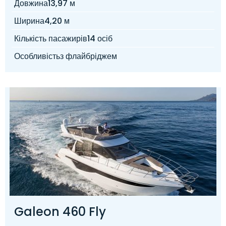
Довжина
13,97 м
Ширина
4,20 м
Кількість пасажирів
14 осіб
Особливість
з флайбріджем
Galeon 460 Fly