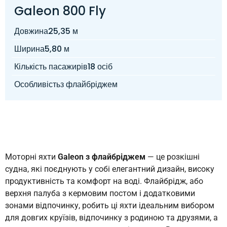
Galeon 800 Fly
Довжина
25,35 м
Ширина
5,80 м
Кількість пасажирів
18 осіб
Особливість
з флайбріджем
Моторні яхти
Galeon з флайбріджем
— це розкішні
судна, які поєднують у собі елегантний дизайн, високу
продуктивність та комфорт на воді. Флайбрідж, або
верхня палуба з кермовим постом і додатковими
зонами відпочинку, робить ці яхти ідеальним вибором
для довгих круїзів, відпочинку з родиною та друзями, а