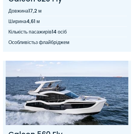
Довжина
17,2 м
Ширина
4,61 м
Кількість пасажирів
14 осіб
Особливість
з флайбріджем