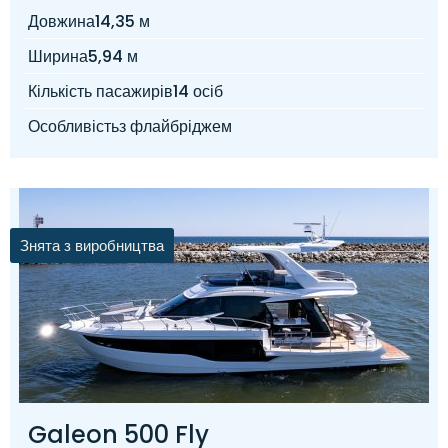
Довжина
14,35 м
Ширина
5,94 м
Кількість пасажирів
14 осіб
Особливість
з флайбріджем
Знята з виробництва
Galeon 500 Fly