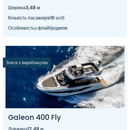
Ширина
3,48 м
Кількість пасажирів
10 осіб
Особливість
з флайбріджем
Знята з виробництва
Galeon 400 Fly
Довжина
12,48 м