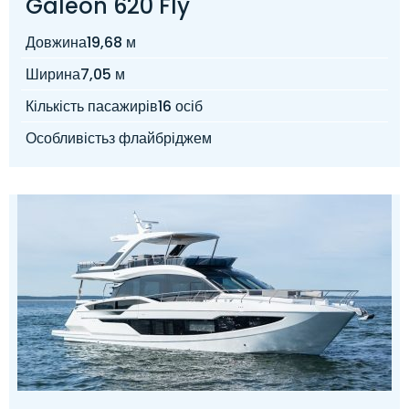
Galeon 620 Fly
Довжина
19,68 м
Ширина
7,05 м
Кількість пасажирів
16 осіб
Особливість
з флайбріджем