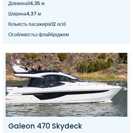
Довжина
14,35 м
Ширина
4,37 м
Кількість пасажирів
12 осіб
Особливість
з флайбріджем
Galeon 470 Skydeck