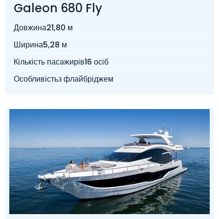
Galeon 680 Fly
Довжина
21,80 м
Ширина
5,28 м
Кількість пасажирів
16 осіб
Особливість
з флайбріджем