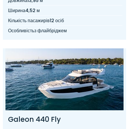
Довжина
13,95 м
Ширина
4,52 м
Кількість пасажирів
12 осіб
Особливість
з флайбріджем
Galeon 440 Fly