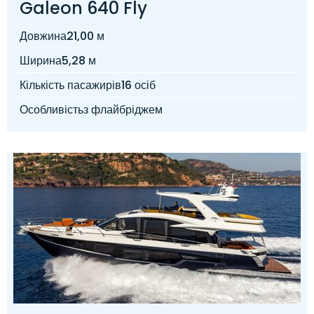
Galeon 640 Fly
Довжина
21,00 м
Ширина
5,28 м
Кількість пасажирів
16 осіб
Особливість
з флайбріджем