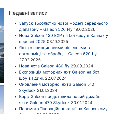
Недавні записи
Запуск абсолютно нової моделі середнього
діапазону – Galeon 520 Fly
19.02.2026
Нова Galeon 430 EXP на бот-шоу в Каннах у
вересні 2025
03.10.2025
Яхта з принциповими рішеннями в
ергономіці та обробці – Galeon 620 fly
27.02.2025
Нова яхта Galeon 480 fly
29.09.2024
Експозиція моторних яхт Galeon на бот
шоу в Гдині.
22.07.2024
Оновлення моторної яхти Galeon 510
Skydeck
31.01.2024
Верф Galeon представила новий дизайн
яхти Galeon 470 Skydeck
30.01.2024
Перемога “іноваційної яхти” на Каннському