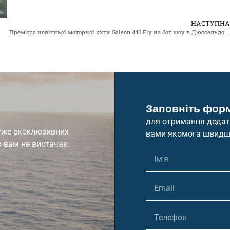
НАСТУПН
Прем’єра новітньої моторної яхти Galeon 440 Fly на бот шоу в Дюссельдорфі
Заповніть фор
для отримання додатк
дуже ексклюзивних
вами якомога швидш
о вам не вистачає.