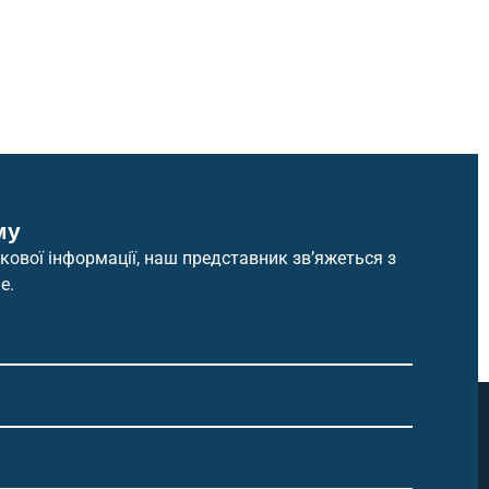
А
му
ової інформації, наш представник зв’яжеться з
е.