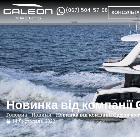
(067) 504-57-06
КОНСУЛЬТА
Новинка від компанії 
Головна
-
Новини
-
Новинка від компанії Galeon яхт
14 Листопада, 2022