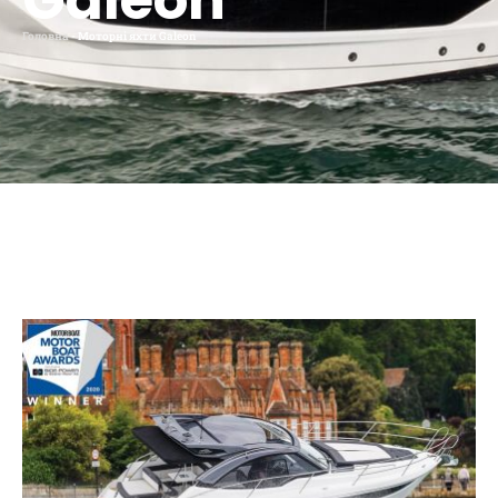
Galeon
Головна
-
Моторні яхти Galeon
Яхти Hardtop