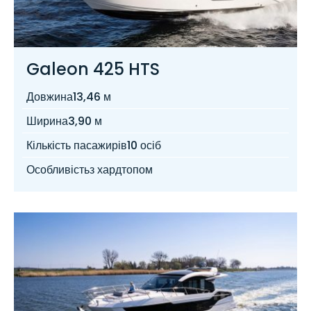
Galeon 425 HTS
Довжина
13,46 м
Ширина
3,90 м
Кількість пасажирів
10 осіб
Особливість
з хардтопом