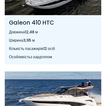
Galeon 410 HTC
Довжина
12,48 м
Ширина
3,95 м
Кількість пасажирів
12 осіб
Особливість
з хардтопом