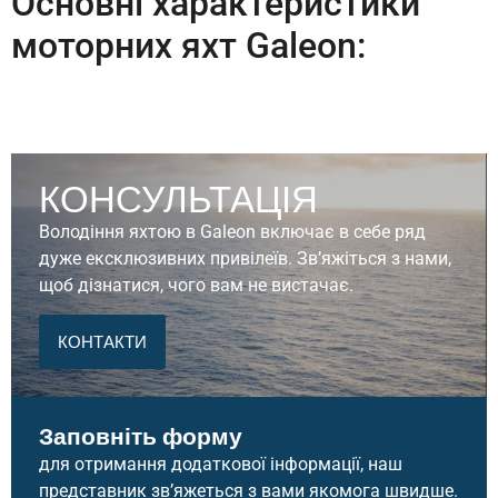
Основні характеристики
моторних яхт Galeon:
Дизайн та інтер’єр:
Яхти Galeon відомі своїм
елегантним та стильним дизайном, який включає
просторі кокпіти, великі панорамні вікна та
продумане розташування внутрішніх приміщень.
КОНСУЛЬТАЦІЯ
Салони оснащені сучасними меблями, а також
кухнями, санвузлами та каютами для
Володіння яхтою в Galeon включає в себе ряд
комфортного перебування на борту.
дуже ексклюзивних привілеїв. Зв’яжіться з нами,
Технології:
Моторні яхти Galeon оснащені
щоб дізнатися, чого вам не вистачає.
передовими навігаційними системами, які
забезпечують безпечне і комфортне керування
КОНТАКТИ
судном. Яхти також можуть бути обладнані
сучасними системами стабілізації, що зменшують
крен і забезпечують більш плавне плавання.
Заповніть форму
Продуктивність:
Яхти Galeon відомі своєю
для отримання додаткової інформації, наш
потужністю та маневреністю. Завдяки
представник зв’яжеться з вами якомога швидше.
використанню високопродуктивних двигунів від