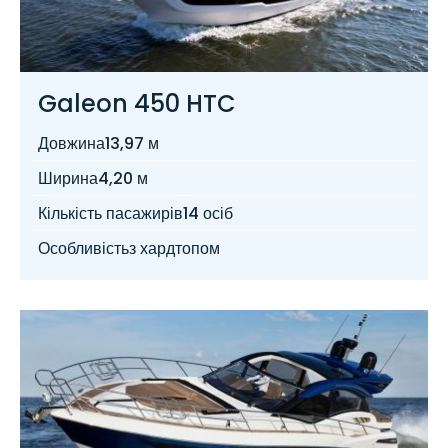
Galeon 450 HTC
Довжина
13,97 м
Ширина
4,20 м
Кількість пасажирів
14 осіб
Особливість
з хардтопом