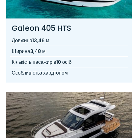
Galeon 405 HTS
Довжина
13,46 м
Ширина
3,48 м
Кількість пасажирів
10 осіб
Особливість
з хардтопом