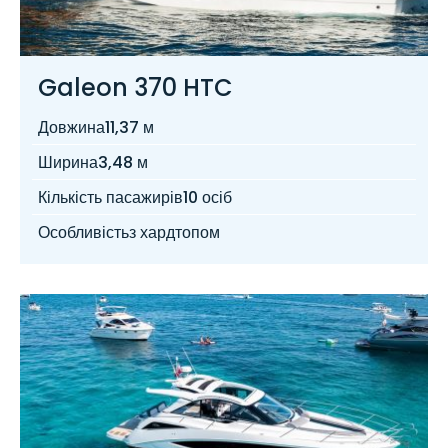
Galeon 370 HTC
Довжина
11,37 м
Ширина
3,48 м
Кількість пасажирів
10 осіб
Особливість
з хардтопом