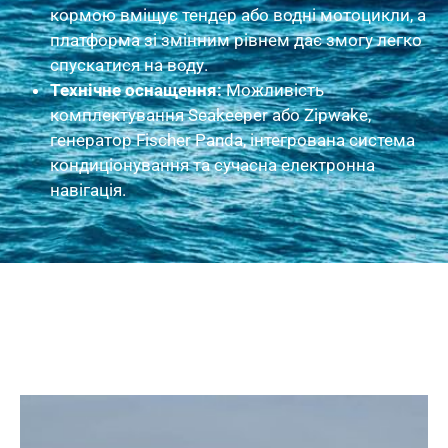
кормою вміщує тендер або водні мотоцикли, а
платформа зі змінним рівнем дає змогу легко
спускатися на воду.
Технічне оснащення:
Можливість
комплектування Seakeeper або Zipwake,
генератор Fischer Panda, інтегрована система
кондиціонування та сучасна електронна
навігація.
Зовнішні фото