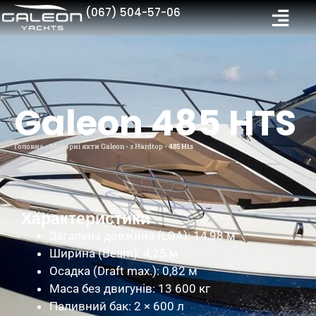
(067) 504-57-06
Galeon 485 HTS
Головна
-
Моторні яхти Galeon
-
з Hardtop
-
485 Hts
Характеристики
Загальна довжина (LOA): 14,98 м
Ширина (Beam): 4,25 м
Осадка (Draft max.): 0,82 м
Маса без двигунів: 13 600 кг
Паливний бак: 2 × 600 л