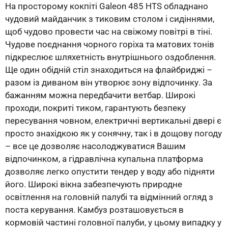
На просторому кокпіті Galeon 485 HTS обладнано
чудовий майданчик з тиковим столом і сидіннями,
щоб чудово провести час на свіжому повітрі в тіні.
Чудове поєднання чорного горіха та матових тонів
підкреслює шляхетність внутрішнього оздоблення.
Ще один обідній стіл знаходиться на флайбриджі –
разом із диваном він утворює зону відпочинку. За
бажанням можна передбачити ветбар. Широкі
проходи, покриті тиком, гарантують безпеку
пересування човном, електричні вертикальні двері є
просто знахідкою як у сонячну, так і в дощову погоду
– все це дозволяє насолоджуватися Вашим
відпочинком, а гідравлічна купальна платформа
дозволяє легко опустити тендер у воду або підняти
його. Широкі вікна забезпечують природне
освітлення на головній палубі та відмінний огляд з
поста керування. Камбуз розташовується в
кормовій частині головної палуби, у цьому випадку у