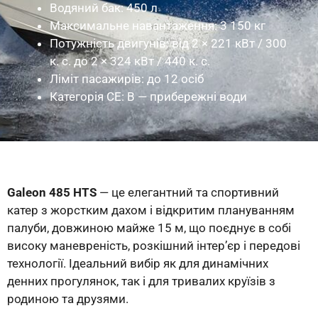
Водяний бак: 450 л
Максимальне навантаження: 3 150 кг
Потужність двигунів: від 2 × 221 кВт / 300
к. с. до 2 × 324 кВт / 440 к. с.
Ліміт пасажирів: до 12 осіб
Категорія CE: B — прибережні води
Galeon 485 HTS
— це елегантний та спортивний
катер з жорстким дахом і відкритим плануванням
палуби, довжиною майже 15 м, що поєднує в собі
високу маневреність, розкішний інтер’єр і передові
технології. Ідеальний вибір як для динамічних
денних прогулянок, так і для тривалих круїзів з
родиною та друзями.