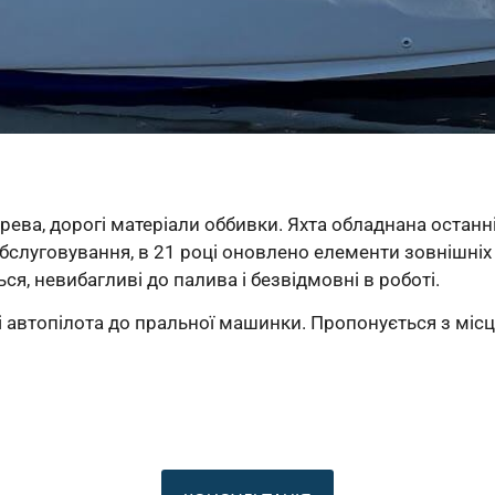
ерева, дорогі матеріали оббивки. Яхта обладнана остан
луговування, в 21 році оновлено елементи зовнішніх м
ся, невибагливі до палива і безвідмовні в роботі.
 автопілота до пральної машинки. Пропонується з місце