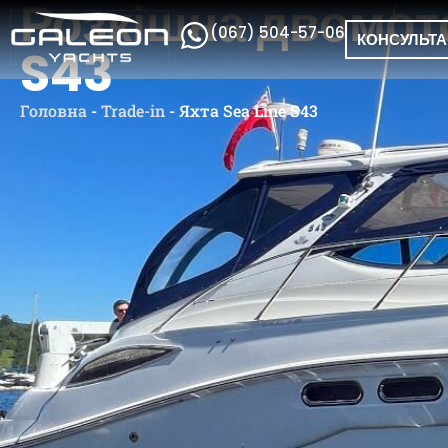
Розкішна двомото
(067) 504-57-06
КОНСУЛЬТА
S43
Головна
-
Trade-in
-
Яхта Sea Line S43