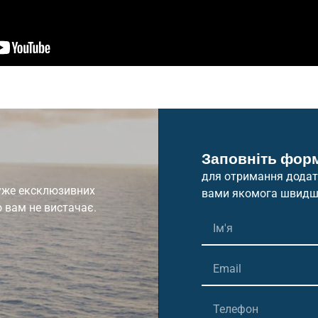
Заповніть фор
для отримання додатк
дуже ексклюзивних
вами якомога швидш
о вам не вистачає.