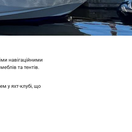
німи навігаційними
еблів та тентів.
м у яхт-клубі, що