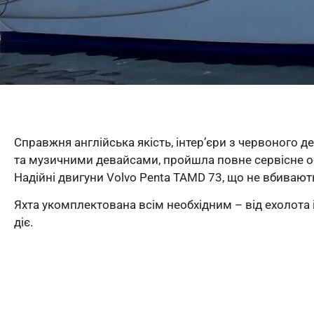
Справжня англійська якість, інтер’єри з червоного д
та музичними девайсами, пройшла повне сервісне обс
Надійні двигуни Volvo Penta TAMD 73, що не вбивають
Яхта укомплектована всім необхідним – від ехолота і
діє.