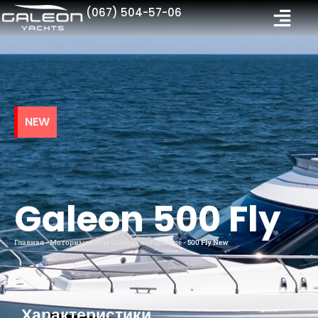
(067) 504-57-06
NEW
Galeon 500 Fly
Главная
-
Моторные яхты Galeon
-
из Flybridge
-
500 Fly New
Характеристики