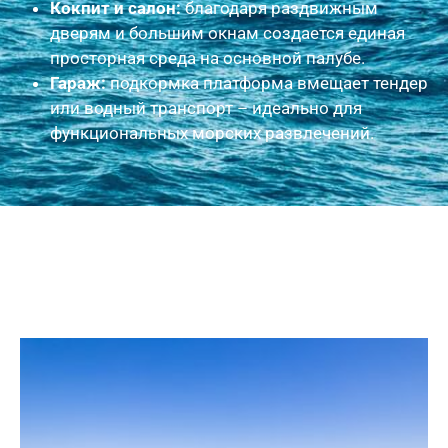
Кокпит и салон:
благодаря раздвижным
дверям и большим окнам создается единая
просторная среда на основной палубе.
Гараж:
подкормка платформа вмещает тендер
или водный транспорт – идеально для
функциональных морских развлечений.
Наружные фото