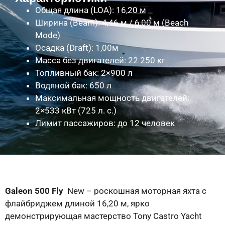
Общая длина (LOA): 16,20 м
Ширина (Beam): 4,46 м / 6,00 м (Beach
Mode)
Осадка (Draft): 1,00м
Масса без двигателей: 22 250 кг
Топливный бак: 2×900 л
Водяной бак: 650 л
Максимальная мощность двигателей:
2×533 кВт (725 л. с.)
Лимит пассажиров: до 12 человек
Galeon 500 Fly
New – роскошная моторная яхта с
флайбриджем длиной 16,20 м, ярко
демонстрирующая мастерство Tony Castro Yacht