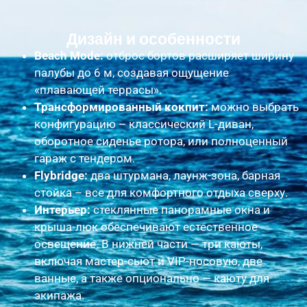
Дизайн и особенности
Beach Mode:
отброс бортов расширяет ширину
палубы до 6 м, создавая ощущение
«плавающей террасы».
Трансформированный кокпит:
можно выбрать
конфигурацию – классический L-диван,
оборотное сиденье ротора, или полноценный
гараж с тендером.
Flybridge:
два штурмана, лаунж-зона, барная
стойка – все для комфортного отдыха сверху.
Интерьер:
стеклянные панорамные окна и
крыша-люк обеспечивают естественное
освещение. В нижней части — три каюты,
включая мастер-сьют и VIP-носовую, две
ванные, а также опционально — каюту для
экипажа.