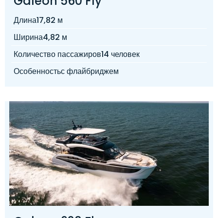
Galeon 560 Fly
Длина
17,82 м
Ширина
4,82 м
Количество пассажиров
14 человек
Особенность
с флайбриджем