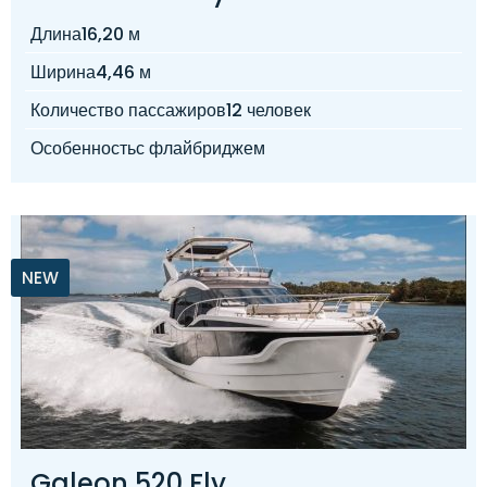
Длина
16,20 м
Ширина
4,46 м
Количество пассажиров
12 человек
Особенность
с флайбриджем
NEW
Galeon 520 Fly