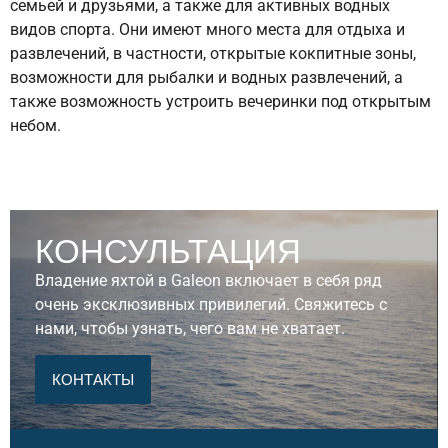
семьей и друзьями, а также для активных водных
видов спорта. Они имеют много места для отдыха и
развлечений, в частности, открытые кокпитные зоны,
возможности для рыбалки и водных развлечений, а
также возможность устроить вечеринки под открытым
небом.
Основные характеристики
моторных яхт
Galeon с
флайбриджем
:
КОНСУЛЬТАЦИЯ
Флайбридж
: Просторные верхние палубы с
Владение яхтой в Galeon включает в себя ряд
панорамными окнами, рулевым постом, зонами
очень эксклюзивных привилегий. Свяжитесь с
отдыха, грилем и баром. Идеально подходят для
нами, чтобы узнать, чего вам не хватает.
вечеринок и наслаждения видами.
КОНТАКТЫ
Двигатели и производительность
: Модели
оснащаются мощными двигателями от 600 л.с. и
более, что позволяет достигать высоких скоростей