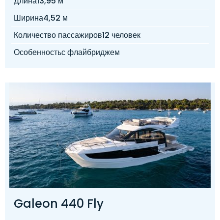
Длина
13,95 м
Ширина
4,52 м
Количество пассажиров
12 человек
Особенность
с флайбриджем
Galeon 440 Fly