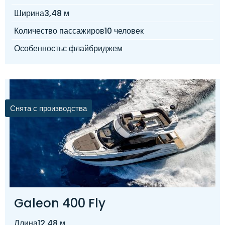
Ширина
3,48 м
Количество пассажиров
10 человек
Особенность
с флайбриджем
Снята с производства
Galeon 400 Fly
Длина
12,48 м