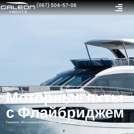
(067) 504-57-06
Моторные яхты
с Флайбриджем
Главная
-
Моторные яхты Galeon
-
из Flybridge