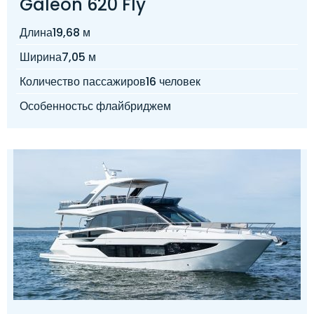
Galeon 620 Fly
Длина
19,68 м
Ширина
7,05 м
Количество пассажиров
16 человек
Особенность
с флайбриджем