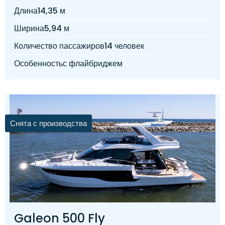
Длина
14,35 м
Ширина
5,94 м
Количество пассажиров
14 человек
Особенность
с флайбриджем
Снята с производства
Galeon 500 Fly