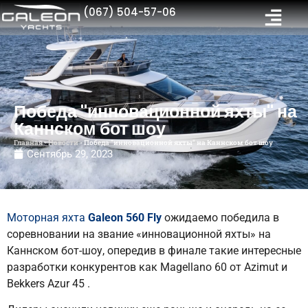
(067) 504-57-06
Победа "инновационной яхты" на
Каннском бот шоу
Главная
-
Новости
-
Победа "инновационной яхты" на Каннском бот шоу
Сентябрь 29, 2023
Моторная яхта
Galeon 560 Fly
ожидаемо победила в
соревновании на звание «инновационной яхты» на
Каннском бот-шоу, опередив в финале такие интересные
разработки конкурентов как Magellano 60 от Azimut и
Bekkers Azur 45 .