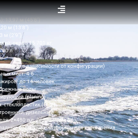
: 13,97 м (45'8″)
20 м (13'8″)
3 м (2'9″)
лей: около 15 701 кг.
700 л
л
 2 или 3 (в зависимости от конфигурации)
ных мест: 4-6
жиров: до 14 человек
ибрежные воды
нирующий (planing)
: стеклопластик (GRP)
строенный, дизельный
я: 2×480 л.с. (Volvo Penta D6)
кладные бортовые платформы для расширения