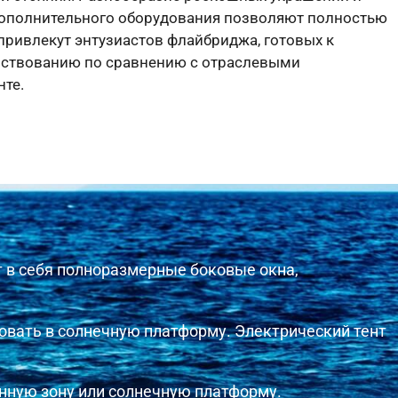
ополнительного оборудования позволяют полностью
 привлекут энтузиастов флайбриджа, готовых к
нствованию по сравнению с отраслевыми
нте.
 в себя полноразмерные боковые окна,
вать в солнечную платформу. Электрический тент
нную зону или солнечную платформу.