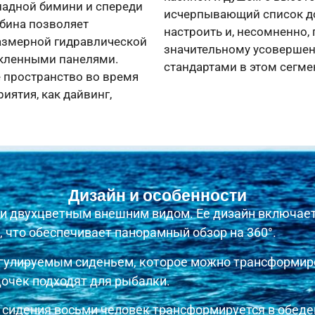
кладной бимини и спереди
исчерпывающий список д
абина позволяет
настроить и, несомненно,
размерной гидравлической
значительному усоверше
екленными панелями.
стандартами в этом сегме
е пространство во время
иятия, как дайвинг,
Дизайн и особенности
и двухцветным внешним видом. Ее дизайн включает
 что обеспечивает панорамный обзор на 360°.
гулируемым сиденьем, которое можно трансформиро
дочек подходят для рыбалки.
 сидения восьми человек трансформируется в обеде