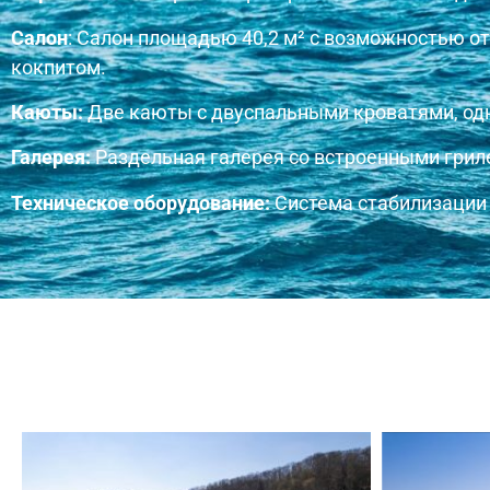
Салон
: Салон площадью 40,2 м² с возможностью о
кокпитом.
Каюты:
Две каюты с двуспальными кроватями, одн
Галерея:
Раздельная галерея со встроенными гриле
Техническое оборудование:
Система стабилизации S
Наруж