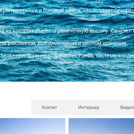
ткрытия крыши и боковой двери, что создает беспре
а из которых имеет ограниченную высоту. Санузел 
м, раковиной, холодильником и местом хранения.
eakeeper 5, генератор Fischer Panda, система конд
ные фото
Кокпит
Интерьер
Видео