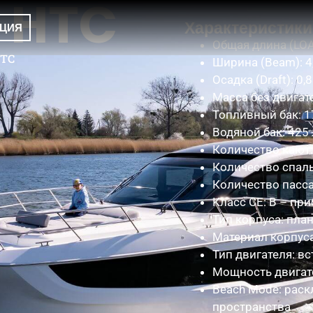
 HTC
Характеристики
АЦИЯ
Общая длина (LOA)
HTC
Ширина (Beam): 4,
Осадка (Draft): 0,8
Масса без двигате
Топливный бак: 1
Водяной бак: 425 
Количество кают:
Количество спаль
Количество пасса
Класс CE: B – пр
Тип корпуса: пла
Материал корпуса
Тип двигателя: в
Мощность двигател
Beach Mode: рас
пространства