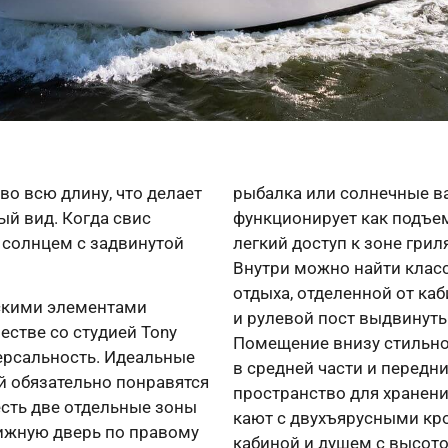
во всю длину, что делает
рыбалка или солнечные в
ый вид. Когда свис
функционирует как подъем
 солнцем с задвинутой
легкий доступ к зоне грил
Внутри можно найти клас
отдыха, отделенной от ка
скими элементами
и рулевой пост выдвинуты
естве со студией Tony
Помещение внизу стильно
версальность. Идеальные
в средней части и передн
 обязательно понравятся
пространство для хранени
есть две отдельные зоны
кают с двухъярусными кр
вижную дверь по правому
кабиной и душем с высот