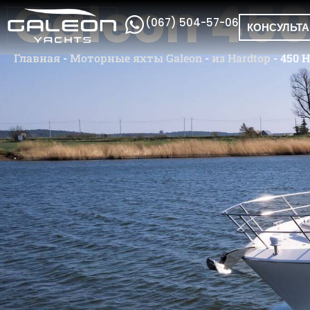
Galeon 450
(067) 504-57-06
КОНСУЛЬТ
Главная
-
Моторные яхты Galeon
-
из Hardtop
-
450 