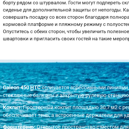
борту рядом со штурвалом. Гости могут подпереть с
сиденье для дополнительной защиты от непогоды. К
совершать посадку со всех сторон благодаря полно
кормовой платформе и пляжному режиму с полуост
Опуститесь с обеих сторон, чтобы увеличить полезно
швартовки и пригласить своих гостей на такие меропр
Galeon 450 HTC
отличается агрессивными линиями 
стеклянные балконы и закрытую рулевую станцию,
Кокпит:
Просторный кокпит площадью 30,7 м2 с ре
обеспечивает тень, а встроенные держатели для у
Форштевень:
Открытое пространство с местом для