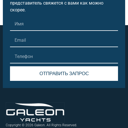
круизов и вечеринок.
представитель свяжется с вами как можно
Революционный "Beach Mode":
Даже в этом
скорее.
компактном классе Galeon ввел свои фирменные
откидные борта. Это превращает кормовую часть
в огромный пляжный клуб, что уникально для яхт
такого размера.
Стеклянная крыша и панорама:
Посты управления
защищены стильными хардтопами с большим
остеклением, что обеспечивает отличный обзор и
защиту от ветра на высоких скоростях, не теряя
ощущения пространства.
ОТПРАВИТЬ ЗАПРОС
Подвесные моторы (для GTO):
Использование
нескольких подвесных двигателей (например,
Alternative:
Mercury Verado) позволяет достигать скоростей
более 45-50 узлов, упрощает обслуживание и
освобождает место внутри корпуса для
дополнительных помещений.
Интерьер и комфорт
Copyright © 2026 Galeon. All Rights Reserved.