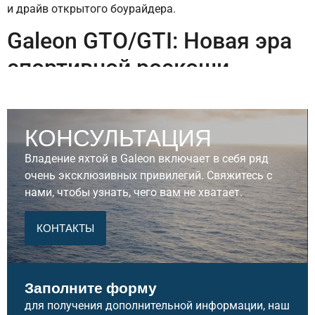
и драйв открытого боурайдера.
Galeon GTO/GTI: Новая эра
спортивной роскоши
Эта категория представляет сегмент "Performance
Luxury". Главное отличие между ними заключается в
КОНСУЛЬТАЦИЯ
типе двигателей: GTO использует мощные подвесные
моторы (Outboard), а GTI – стационарные двигатели
Владение яхтой в Galeon включает в себя ряд
(Inboard).
очень эксклюзивных привилегий. Свяжитесь с
нами, чтобы узнать, чего вам не хватает.
Ключевые преимущества
серии:
КОНТАКТЫ
Концепция Open-Air:
Яхты предназначены для
максимального контакта с водой и солнцем.
Заполните форму
Огромные открытые зоны носовой части и
кокпити делают их идеальными для дневных
для получения дополнительной информации, наш