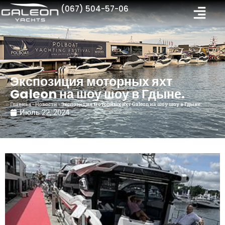
(067) 504-57-06
Экспозиция моторных яхт
Galeon на шоу шоу в Гдыне.
Главная
-
Новости
-
Экспозиция моторных яхт Galeon на шоу шоу в Гдыне.
Июль 22, 2024