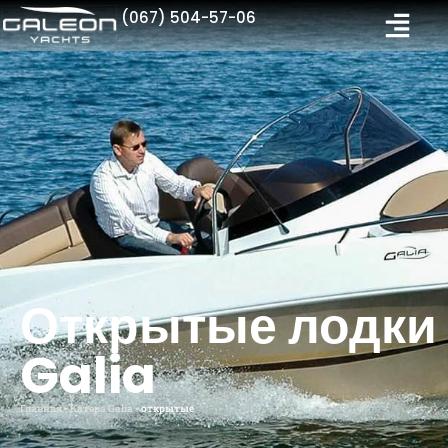
(067) 504-57-06
Открытые лодки
Galia
Главная
-
Катера Galia
-
открытые