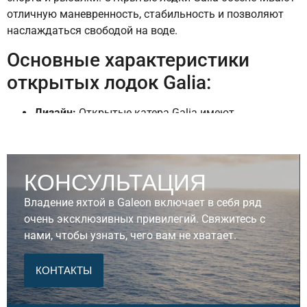
отличную маневренность, стабильность и позволяют
наслаждаться свободой на воде.
Основные характеристики
открытых лодок Galia:
Дизайн:
Открытые катера Galia имеют
современный и стильный дизайн, с просторными
кокпитами, позволяющими комфортно отдыхать
на воде. Большие зоны для сидения и плавные
КОНСУЛЬТАЦИЯ
линии корпуса обеспечивают элегантный вид и
комфорт во время плавания.
Владение яхтой в Galeon включает в себя ряд
Производительность:
Эти лодки оснащаются
очень эксклюзивных привилегий. Свяжитесь с
мощными двигателями от ведущих
нами, чтобы узнать, чего вам не хватает.
производителей, таких как Volvo Penta, Mercruiser и
другие, что обеспечивает высокую скорость и
КОНТАКТЫ
отличную маневренность. Они идеально подходят
для любителей скорых прогулок и водных видов